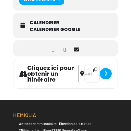
CALENDRIER
CALENDRIER GOOGLE
Cliquez ici pour
Address - Baby Baroque - 
Destination Address - B
obtenir un
itinéraire
HEMIOLIA
Antenne communautaire - Direction de la culture
138 bis rue Léon Blum 62290 Nœux-les-Mines