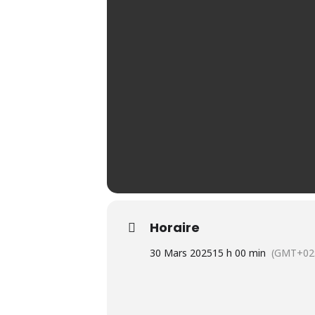
Concerto n° 6, en Si Bémol Majeur, 
Horaire
30 Mars 2025
15 h 00 min
(GMT+02: