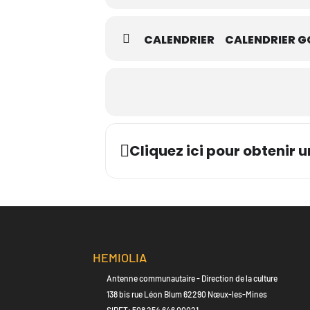
CALENDRIER
CALENDRIER G
Cliquez ici pour obtenir u
HEMIOLIA
Antenne communautaire - Direction de la culture
138 bis rue Léon Blum 62290 Nœux-les-Mines
SIRET: 508 254 646 00021