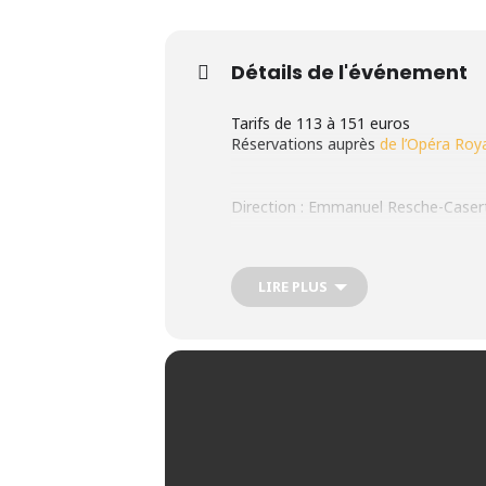
Détails de l'événement
Tarifs de 113 à 151 euros
Réservations auprès
de l’Opéra Roy
Direction : Emmanuel Resche-Caser
Les Six Concertos brandebourgeois 
LIRE PLUS
Brandebourg. Chaque concerto est un
Bach de démontrer sa maîtrise de l
du répertoire baroque, illustrant pa
Concerto n° 1, en Fa Majeur, BWV 10
Concerto n° 2, en Fa Majeur, BWV 10
Concerto n° 3, en Sol Majeur, BWV 1
Concerto n° 4, en Sol Majeur, BWV 1
Concerto n° 5, en Ré Majeur, BWV 10