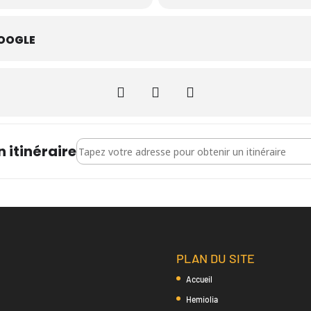
OOGLE
Address - Concerti Brandebourgeois - Versailles []
n itinéraire
PLAN DU SITE
Accueil
Hemiolia