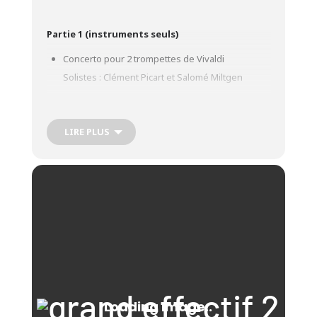
Partie 1 (instruments seuls)
Concerto pour 2 trompettes de Vivaldi
Solistes : Clément Picart et Salomé Miltgen
Concerto pour la nuit de Noël de Corelli
LIRE PLUS
Partie 2 (avec chœurs)
Ouverture du Gloria Vivaldi
Quando Corpus Morietur Pergolese
Cantate de Buxthehude, in dulce Jubilo
Les 2 biblische Sprüche de Telemann
La nuit de Rameau
Panis Angelicus Franck